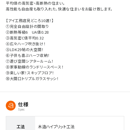
平均値の高気密・高断熱の住まい。
高性能も自由度も取り入れた、快適な住まいをお届け致します。
【アイ工務店見どころ10選！】
①完全自由設計の間取り
②断熱等級6 UA値0.28
③高気密C値平均0.32
④広々ハーフ吹き抜け！
⑤LDK29帖の大空間！
⑥子供も喜ぶハーフ収納！
⑦遊び空間シアタールーム！
⑧家事動線のランドリースペース！
⑨楽しい家！スキップフロア！
⑩大間口トリプルガラスサッシ！
仕様
Spec
工法
木造ハイブリット工法