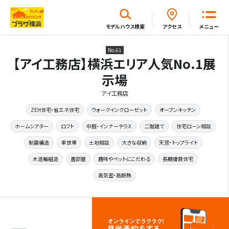
閉じる
モデルハウス
検索
アクセス
メニュー
No.61
ホーム
【アイ工務店】横浜エリア人気No.1展
示場
アイ工務店
はじめてガイド
ZEH住宅・省エネ住宅
ウォークインクローゼット
オープンキッチン
ホームシアター
ロフト
中庭・インナーテラス
二階建て
住宅ローン相談
モデルハウス一覧
制震構造
単世帯
土地相談
大きな収納
天窓・トップライト
木造軸組造
畳部屋
趣味やペットにこだわる
長期優良住宅
イベント・セミナー・キャンペーン一覧
高気密・高断熱
新着情報一覧