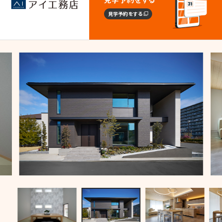
見学予約をする
施設・サービス
アクセス
住まいと暮らしのコラム
住宅展示場出展に関するご案内
ハウスメーカーの登録数
House Maker
31
55
社
棟
モデルハウス一覧へ