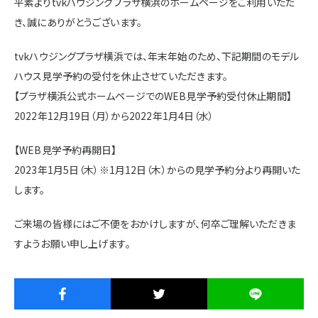
平素よりtvkハウジングプラザ横浜のホームページをご利用いただ
施設・サービス
き、誠にありがとうございます。
tvkハウジングプラザ横浜では、年末年始のため、下記期間のモデル
アクセス
ハウス見学予約の受付を休止させていただきます。
【プラザ横浜公式ホームページでのWEB見学予約受付休止期間】
2022年12月19日（月）から2022年1月4日（水）
住まいと暮らしのコラム
【WEB見学予約再開日】
2023年1月5日（木）※1月12日（木）からの見学予約分より再開いた
住宅展示場出展に関するご案内
します。
ご来場の皆様にはご不便をおかけしますが、何卒ご理解いただきま
すようお願い申し上げます。
ハウスメーカーの登録数
House Maker
31
55
社
棟
モデルハウス一覧へ