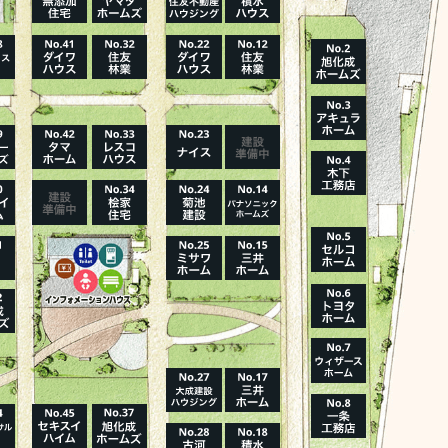
ハウスメーカーの登録数
House Maker
31
55
社
棟