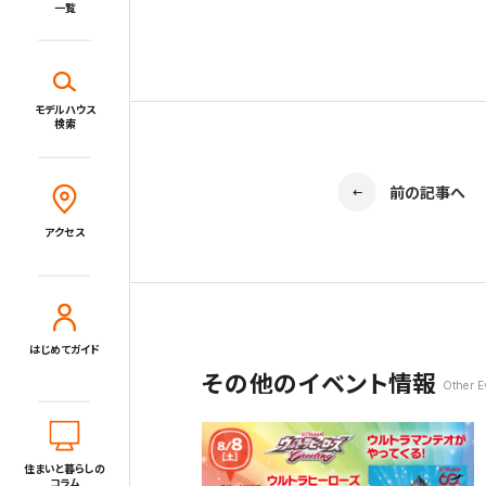
一覧
新着情報一覧
施設・サービス
モデルハウス
検索
Close
アクセス
住宅展示場とは?
前の記事へ
住まいと暮らしのコラム
アクセス
住宅展示場出展に関するご案内
はじめてガイド
tvkハウジングプラザ横浜について
その他のイベント情報
住所
Other E
〒220-0024
神奈川県横浜市西区西平沼町6-1
電話
0120-1849-29
住まいと暮らしの
コラム