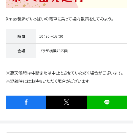
施設・サービス
Xmas装飾がいっぱいの電車に乗って場内散策をしてみよう。
アクセス
時間
10：30～16：30
会場
プラザ横浜73区画
住まいと暮らしのコラム
※悪天候時は中断または中止とさせていただく場合がございます。
住宅展示場出展に関するご案内
※混雑時にはお待ちいただく場合がございます。
ハウスメーカーの登録数
House Maker
31
55
社
棟
モデルハウス一覧へ