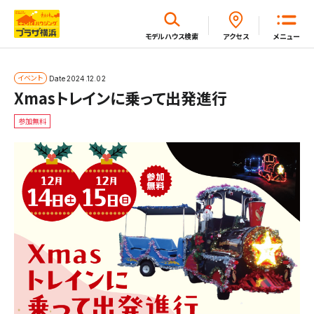
閉じる
モデルハウス
検索
アクセス
メニュー
ホーム
イベント
Date
2024.12.02
Xmasトレインに乗って出発進行
参加無料
はじめてガイド
モデルハウス一覧
イベント・セミナー・キャンペーン一覧
新着情報一覧