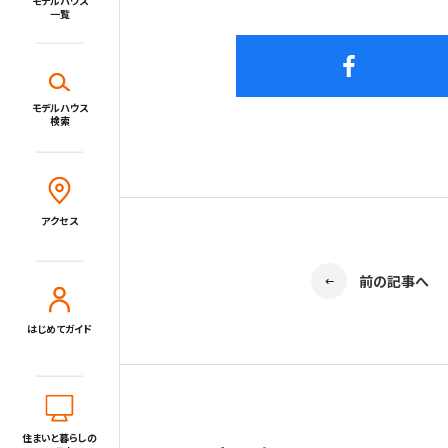
一覧
新着情報一覧
施設・サービス
モデルハウス
検索
Close
アクセス
住宅展示場とは?
住まいと暮らしのコラム
アクセス
住宅展示場出展に関するご案内
前の記事へ
はじめてガイド
tvkハウジングプラザ横浜について
住所
〒220-0024
神奈川県横浜市西区西平沼町6-1
電話
0120-1849-29
住まいと暮らしの