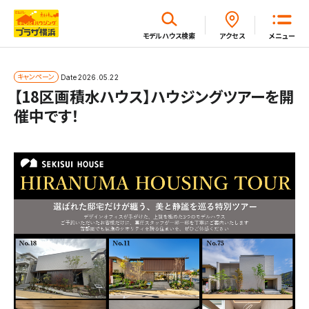
閉じる
モデルハウス
検索
アクセス
メニュー
ホーム
キャンペーン
Date
2026.05.22
【18区画積水ハウス】ハウジングツアーを開
催中です！
はじめてガイド
モデルハウス一覧
イベント・セミナー・キャンペーン一覧
新着情報一覧