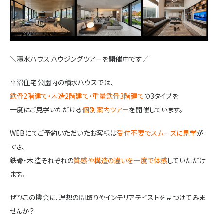
施設・サービス
アクセス
＼積水ハウス ハウジングツアーを開催中です／
平沼住宅公園内の積水ハウスでは、
住まいと暮らしのコラム
鉄骨2階建て・木造2階建て・重量鉄骨3階建て
の3タイプを
一度にご見学いただける
個別案内ツアー
を開催しています。
住宅展示場出展に関するご案内
WEBにてご予約いただいたお客様は
受付不要でスムーズに見学
が
でき、
鉄骨・木造それぞれの
質感や構造の違いを一度で体感
していただけ
ハウスメーカーの登録数
ます。
House Maker
31
55
社
棟
ぜひこの機会に、理想の間取りやインテリアテイストを見つけてみま
せんか？
モデルハウス一覧へ