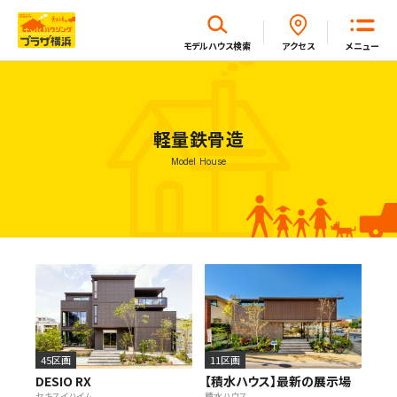
閉じる
モデルハウス
検索
アクセス
メニュー
ホーム
軽量鉄骨造
Model House
はじめてガイド
モデルハウス一覧
イベント・セミナー・キャンペーン一覧
新着情報一覧
45区画
11区画
DESIO RX
【積水ハウス】最新の展示場
セキスイハイム
積水ハウス