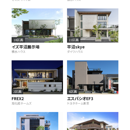
施設・サービス
アクセス
18区画
22区画
イズ平沼展示場
平沼skye
積水ハウス
ダイワハウス
住まいと暮らしのコラム
住宅展示場出展に関するご案内
2区画
6区画
FREX2
エスパシオEF3
ハウスメーカーの登録数
旭化成ホームズ
トヨタホーム東京
House Maker
31
55
社
棟
モデルハウス一覧へ