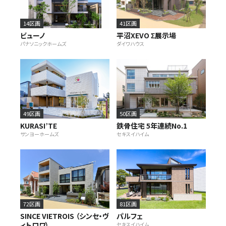
14区画
41区画
ビューノ
平沼XEVO Σ展示場
パナソニックホームズ
ダイワハウス
49区画
50区画
KURASI’TE
鉄骨住宅 5年連続No.1
サンヨーホームズ
セキスイハイム
72区画
81区画
SINCE VIETROIS （シンセ・ヴ
パルフェ
ィトロワ）
セキスイハイム