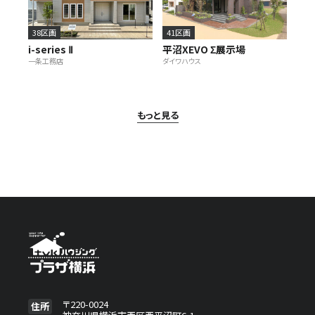
38区画
41区画
i-series Ⅱ
平沼XEVO Σ展示場
一条工務店
ダイワハウス
もっと見る
〒220-0024
住所