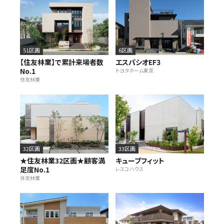
51区画
6区画
【住友林業】で累計来場者数
エスパシオEF3
No.1
トヨタホーム東京
住友林業
32区画
33区画
★住友林業32区画★顧客満
キューブフィット
足度No.1
レスコハウス
住友林業