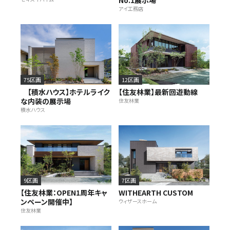
アイ工務店
施設・サービス
アクセス
75区画
12区画
【積水ハウス】ホテルライク
【住友林業】最新回遊動線
住まいと暮らしのコラム
な内装の展示場
住友林業
積水ハウス
住宅展示場出展に関するご案内
ハウスメーカーの登録数
9区画
7区画
House Maker
【住友林業：OPEN1周年キャ
WITHEARTH CUSTOM
31
55
ンペーン開催中】
ウィザースホーム
社
棟
住友林業
モデルハウス一覧へ