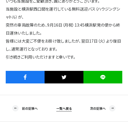
いつも当施設をご愛顧頂き、誠にありがとうございます。
施設・サービス
当施設と横浜駅西口間を運行している無料送迎バス（ハウジングシ
ャトル）が、
突然の車両故障のため、9月16日（月祝）13:45横浜駅発の便から終
アクセス
日運休いたしました。
皆様には大変ご不便をお掛け致しましたが、翌日17日（火）より復旧
し、通常運行となっております。
住まいと暮らしのコラム
引き続きご利用いただけますと幸いです。
住宅展示場出展に関するご案内
ハウスメーカーの登録数
House Maker
前の記事へ
一覧へ戻る
次の記事へ
31
55
社
棟
モデルハウス一覧へ