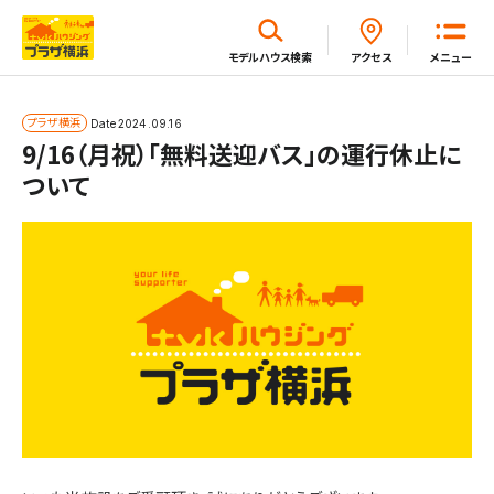
閉じる
モデルハウス
検索
アクセス
メニュー
ホーム
プラザ横浜
Date
2024.09.16
9/16（月祝）「無料送迎バス」の運行休止に
ついて
はじめてガイド
モデルハウス一覧
イベント・セミナー・キャンペーン一覧
新着情報一覧