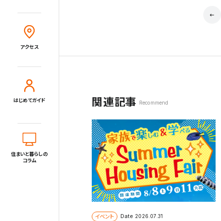
Close
アクセス
住宅展示場とは?
住まいと暮らしのコラム
アクセス
住宅展示場出展に関するご案内
関連記事
はじめてガイド
Recommend
tvkハウジングプラザ横浜について
住所
〒220-0024
神奈川県横浜市西区西平沼町6-1
電話
0120-1849-29
住まいと暮らしの
コラム
イベント
Date
2026.07.31