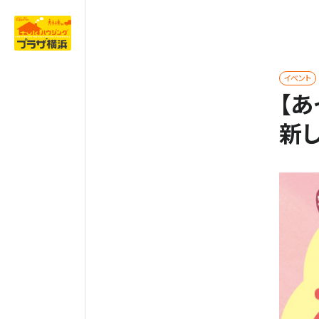
イベント
【
新