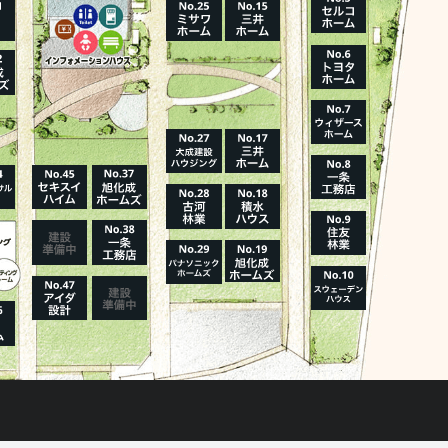
ハウスメーカーの登録数
House Maker
31
55
社
棟
報を見る
モデルハウス一覧へ