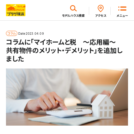
閉じる
モデルハウス
検索
アクセス
メニュー
ホーム
コラム
Date
2023.04.09
コラムに「マイホームと税 ～応用編～
共有物件のメリット・デメリット」を追加し
はじめてガイド
ました
モデルハウス一覧
イベント・セミナー・キャンペーン一覧
新着情報一覧