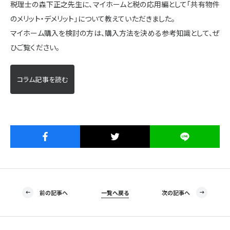
税理士の森下正之先生に、マイホームと税の応用編として「共有物件
施設・サービス
のメリット・デメリット」について教えていただきました。
マイホーム購入を検討の方は、購入方法を決める参考知識として、ぜ
ひご覧ください。
アクセス
コラム記事を読む
住まいと暮らしのコラム
住宅展示場出展に関するご案内
ハウスメーカーの登録数
House Maker
前の記事へ
一覧へ戻る
次の記事へ
31
55
社
棟
モデルハウス一覧へ