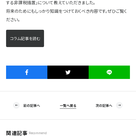
する非課税措置」について教えていただきました。
施設・サービス
将来のためにもしっかり知識をつけておくべき内容です。ぜひご覧く
ださい。
アクセス
コラム記事を読む
住まいと暮らしのコラム
住宅展示場出展に関するご案内
前の記事へ
一覧へ戻る
次の記事へ
ハウスメーカーの登録数
House Maker
31
55
社
棟
関連記事
Recommend
モデルハウス一覧へ