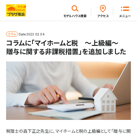
閉じる
モデルハウス
検索
アクセス
メニュー
ホーム
コラム
Date
2023.02.04
コラムに「マイホームと税 ～上級編～
贈与に関する非課税措置」を追加しました
はじめてガイド
モデルハウス一覧
イベント・セミナー・キャンペーン一覧
新着情報一覧
税理士の森下正之先生に、マイホームと税の上級編として「贈与に関