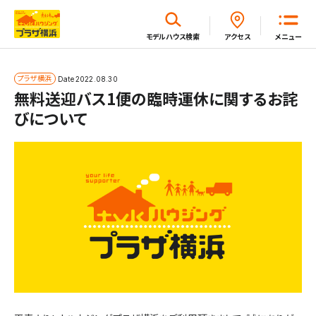
閉じる
モデルハウス
検索
アクセス
メニュー
ホーム
プラザ横浜
Date
2022.08.30
無料送迎バス1便の臨時運休に関するお詫
びについて
はじめてガイド
モデルハウス一覧
イベント・セミナー・キャンペーン一覧
新着情報一覧