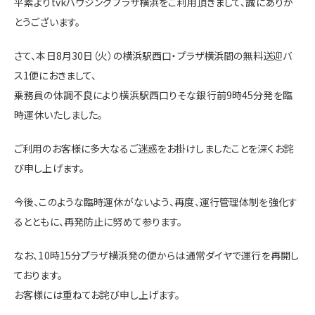
平素よりtvkハウジングプラザ横浜をご利用頂きまして、誠にありが
施設・サービス
とうございます。
さて、本日8月30日（火）の横浜駅西口・プラザ横浜間の無料送迎バ
アクセス
ス1便におきまして、
乗務員の体調不良により横浜駅西口りそな銀行前9時45分発を臨
時運休いたしました。
住まいと暮らしのコラム
ご利用のお客様に多大なるご迷惑をお掛けしましたことを深くお詫
び申し上げます。
住宅展示場出展に関するご案内
今後、このような臨時運休がないよう、再度、運行管理体制を強化す
るとともに、再発防止に努めて参ります。
ハウスメーカーの登録数
なお、10時15分プラザ横浜発の便からは通常ダイヤで運行を再開し
House Maker
31
55
ております。
社
棟
お客様には重ねてお詫び申し上げます。
モデルハウス一覧へ