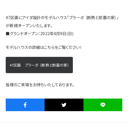
施設・サービス
47区画にアイダ設計のモデルハウス「ブラーボ （断熱と耐震の家）」
が新規オープンいたします。
アクセス
■グランドオープン：2022年4月9日(日)
モデルハウスの詳細はこちらをご覧ください！
住まいと暮らしのコラム
47区画 ブラーボ （断熱と耐震の家）
住宅展示場出展に関するご案内
皆様のご来場をお待ちいたしております。
ハウスメーカーの登録数
House Maker
31
55
社
棟
モデルハウス一覧へ