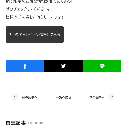
期間限定のお得な情報が盛りだくさん！
施設・サービス
ぜひチェックしてください。
皆様のご来場をお待ちしております。
アクセス
7月のキャンペーン情報はこちら
住まいと暮らしのコラム
住宅展示場出展に関するご案内
前の記事へ
一覧へ戻る
次の記事へ
ハウスメーカーの登録数
House Maker
31
55
社
棟
関連記事
Recommend
モデルハウス一覧へ