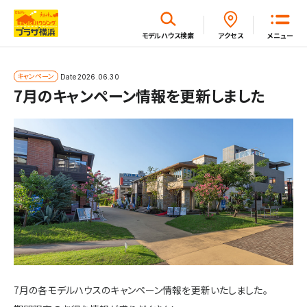
閉じる
モデルハウス
検索
アクセス
メニュー
ホーム
キャンペーン
Date
2026.06.30
7月のキャンペーン情報を更新しました
はじめてガイド
モデルハウス一覧
イベント・セミナー・キャンペーン一覧
新着情報一覧
7月の各モデルハウスのキャンペーン情報を更新いたしました。