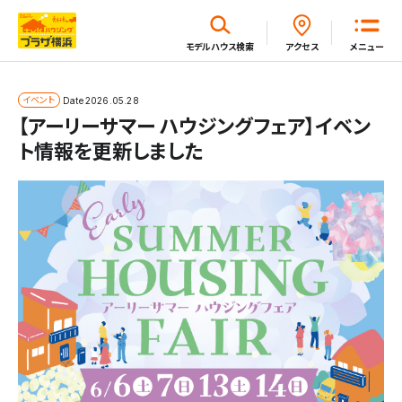
閉じる
モデルハウス
検索
アクセス
メニュー
ホーム
イベント
Date
2026.05.28
【アーリーサマー ハウジングフェア】イベン
ト情報を更新しました
はじめてガイド
モデルハウス一覧
イベント・セミナー・キャンペーン一覧
新着情報一覧