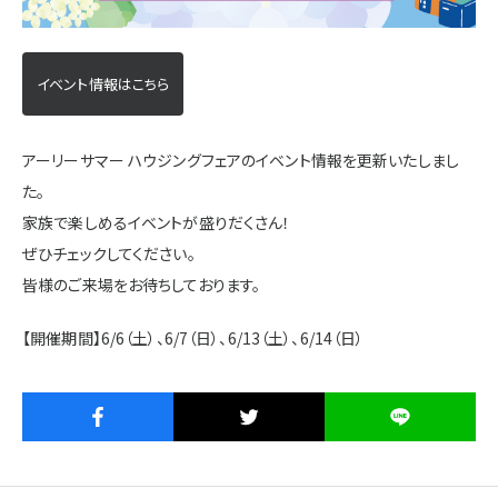
施設・サービス
イベント情報はこちら
アクセス
アーリーサマー ハウジングフェアのイベント情報を更新いたしまし
た。
住まいと暮らしのコラム
家族で楽しめるイベントが盛りだくさん！
ぜひチェックしてください。
住宅展示場出展に関するご案内
皆様のご来場をお待ちしております。
【開催期間】6/6（土）、6/7（日）、6/13（土）、6/14（日）
ハウスメーカーの登録数
House Maker
31
55
社
棟
モデルハウス一覧へ