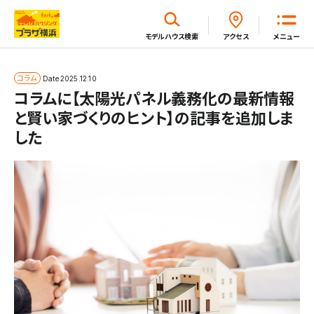
閉じる
モデルハウス
検索
アクセス
メニュー
ホーム
コラム
Date
2025.12.10
コラムに【太陽光パネル義務化の最新情報
と賢い家づくりのヒント】の記事を追加しま
はじめてガイド
した
モデルハウス一覧
イベント・セミナー・キャンペーン一覧
新着情報一覧