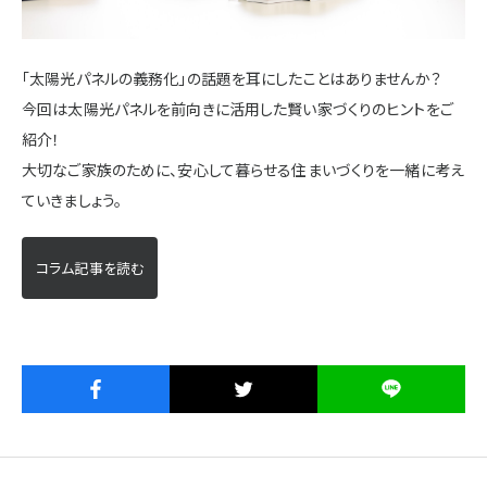
施設・サービス
「太陽光パネルの義務化」の話題を耳にしたことはありませんか？
今回は太陽光パネルを前向きに活用した賢い家づくりのヒントをご
アクセス
紹介！
大切なご家族のために、安心して暮らせる住まいづくりを一緒に考え
住まいと暮らしのコラム
ていきましょう。
コラム記事を読む
住宅展示場出展に関するご案内
ハウスメーカーの登録数
House Maker
31
55
社
棟
モデルハウス一覧へ