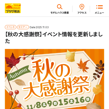
閉じる
モデルハウス
検索
アクセス
メニュー
ホーム
イベント
セミナー
Date
2025.11.03
【秋の大感謝祭】イベント情報を更新しまし
た
はじめてガイド
モデルハウス一覧
イベント・セミナー・キャンペーン一覧
新着情報一覧