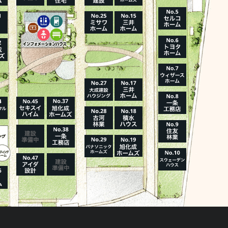
ハウスメーカーの登録数
House Maker
31
55
社
棟
報を見る
モデルハウス一覧へ