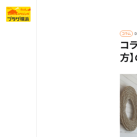
コラム
D
コ
方