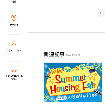
検索
Close
アクセス
住宅展示場とは?
住まいと暮らしのコラム
アクセス
住宅展示場出展に関するご案内
はじめてガイド
関連記事
tvkハウジングプラザ横浜について
Recommend
住所
〒220-0024
神奈川県横浜市西区西平沼町6-1
電話
0120-1849-29
住まいと暮らしの
コラム