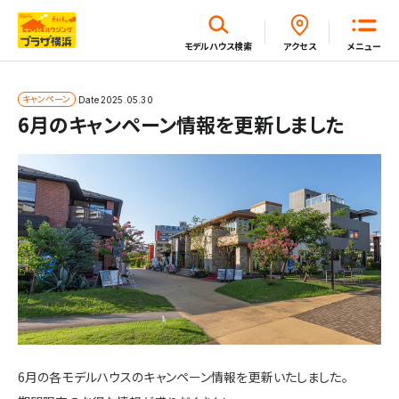
閉じる
モデルハウス
検索
アクセス
メニュー
ホーム
キャンペーン
Date
2025.05.30
6月のキャンペーン情報を更新しました
はじめてガイド
モデルハウス一覧
イベント・セミナー・キャンペーン一覧
新着情報一覧
6月の各モデルハウスのキャンペーン情報を更新いたしました。