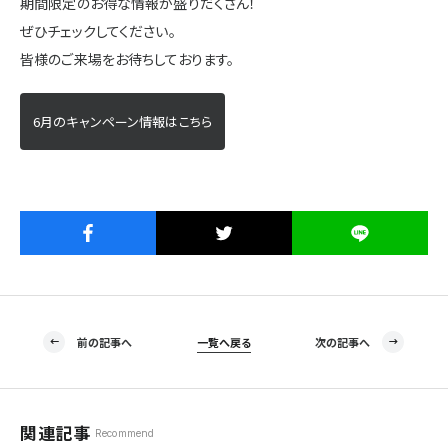
期間限定のお得な情報が盛りだくさん！
施設・サービス
ぜひチェックしてください。
皆様のご来場をお待ちしております。
アクセス
6月のキャンペーン情報はこちら
住まいと暮らしのコラム
住宅展示場出展に関するご案内
前の記事へ
一覧へ戻る
次の記事へ
ハウスメーカーの登録数
House Maker
31
55
社
棟
関連記事
Recommend
モデルハウス一覧へ