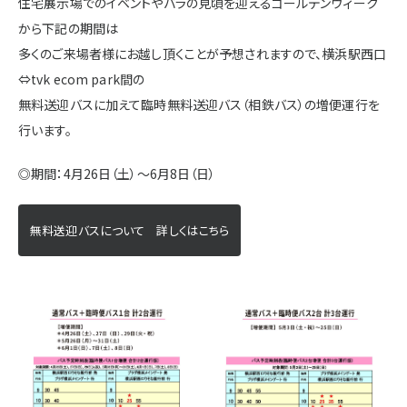
住宅展示場でのイベントやバラの見頃を迎えるゴールデンウィーク
施設・サービス
から下記の期間は
多くのご来場者様にお越し頂くことが予想されますので、横浜駅西口
⇔tvk ecom park間の
アクセス
無料送迎バスに加えて臨時無料送迎バス（相鉄バス）の増便運行を
行います。
住まいと暮らしのコラム
◎期間：4月26日（土）～6月8日（日）
無料送迎バスについて 詳しくはこちら
住宅展示場出展に関するご案内
ハウスメーカーの登録数
House Maker
31
55
社
棟
モデルハウス一覧へ