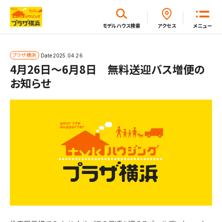
閉じる
モデルハウス
検索
アクセス
メニュー
ホーム
プラザ横浜
Date
2025.04.26
4月26日～6月8日 無料送迎バス増便の
お知らせ
はじめてガイド
モデルハウス一覧
イベント・セミナー・キャンペーン一覧
新着情報一覧