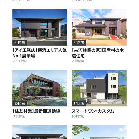
施設・サービス
アクセス
61区画
59区画
【アイ工務店】横浜エリア人気
【古河林業の家】国産材の木
No.1展示場
造住宅
住まいと暮らしのコラム
アイ工務店
古河林業
住宅展示場出展に関するご案内
12区画
34区画
ハウスメーカーの登録数
【住友林業】最新回遊動線
スマートワン・カスタム
House Maker
住友林業
桧家住宅
31
55
社
棟
モデルハウス一覧へ