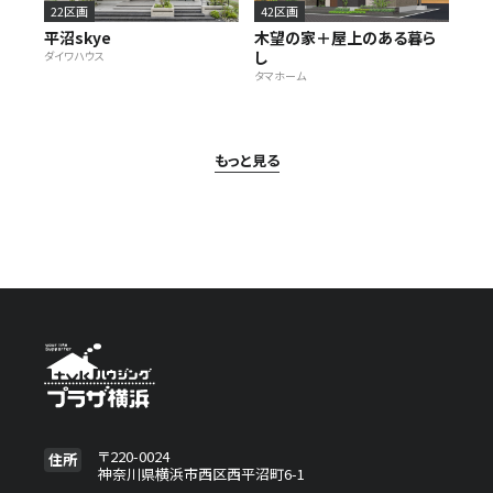
22区画
42区画
平沼skye
木望の家＋屋上のある暮ら
し
ダイワハウス
タマホーム
もっと見る
〒220-0024
住所
神奈川県横浜市西区西平沼町6-1