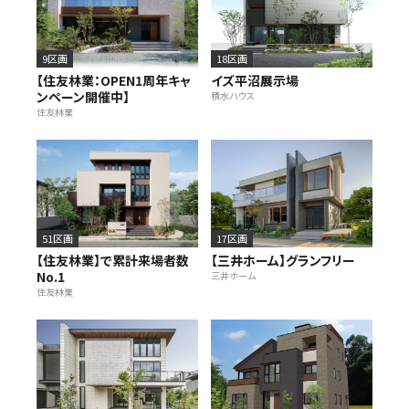
9区画
18区画
【住友林業：OPEN1周年キャ
イズ平沼展示場
ンペーン開催中】
積水ハウス
住友林業
51区画
17区画
【住友林業】で累計来場者数
【三井ホーム】グランフリー
No.1
三井ホーム
住友林業