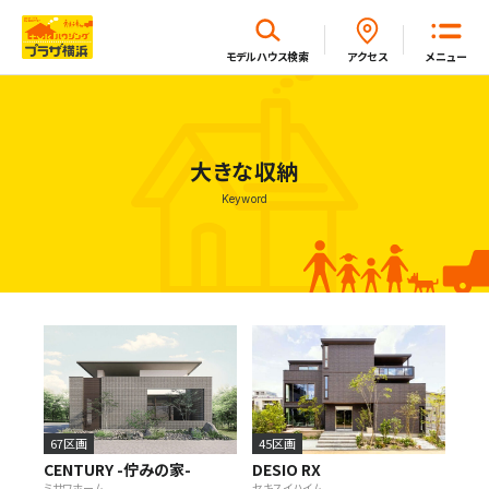
閉じる
モデルハウス
検索
アクセス
メニュー
ホーム
大きな収納
Keyword
はじめてガイド
モデルハウス一覧
イベント・セミナー・キャンペーン一覧
新着情報一覧
67区画
45区画
CENTURY -佇みの家-
DESIO RX
ミサワホーム
セキスイハイム