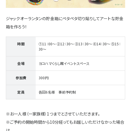
施設・サービス
ジャックオーランタンの貯金箱にペタペタ切り貼りしてアートな貯金
箱を作ろう!
アクセス
時間
①11：00～ ②12：30～ ③13：30～ ④14：30～ ⑤15：
30～
住まいと暮らしのコラム
会場
ヨコハマくらし館イベントスペース
住宅展示場出展に関するご案内
参加費
300円
定員
各回6名様 事前予約制
ハウスメーカーの登録数
House Maker
31
55
※お一人様（一家族様）1つまでとさせていただきます。
社
棟
※ご予約の開始時間から10分経ってもお越しいただけなかった場合
モデルハウス一覧へ
は