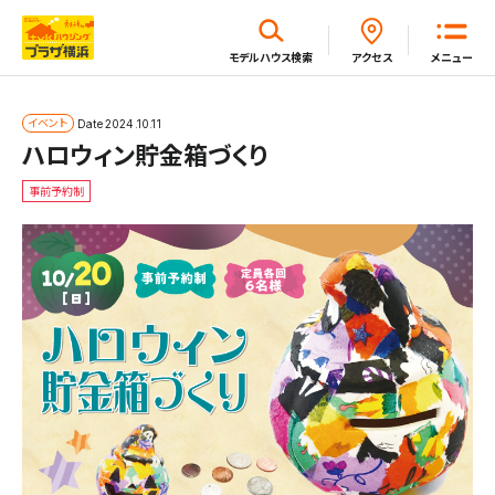
閉じる
モデルハウス
検索
アクセス
メニュー
ホーム
イベント
Date
2024.10.11
ハロウィン貯金箱づくり
事前予約制
はじめてガイド
モデルハウス一覧
イベント・セミナー・キャンペーン一覧
新着情報一覧