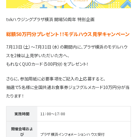
施設・サービス
tvkハウジングプラザ横浜 開場50周年 特別企画
アクセス
総額50万円分プレゼント！！モデルハウス見学キャンペーン
7月13日（土）〜7月31日（水）の期間内に、プラザ横浜のモデルハウ
住まいと暮らしのコラム
スを2棟以上見学いただいた方へ、
もれなくQUOカード（500円分）をプレゼント！
住宅展示場出展に関するご案内
さらに、参加用紙に必要事項をご記入の上応募すると、
抽選で5名様に全国共通お食事券ジェフグルメカード10万円分が当
たります！
ハウスメーカーの登録数
House Maker
実施時間
11：00〜17：00
31
55
社
棟
開催会場およ
び
プラザ横浜インフォメーションハウス受付
モデルハウス一覧へ