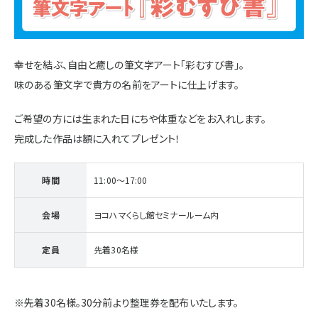
施設・サービス
幸せを結ぶ、自由と癒しの筆文字アート「彩むすび書」。
アクセス
味のある筆文字で貴方の名前をアートに仕上げます。
ご希望の方には生まれた日にちや体重などをお入れします。
住まいと暮らしのコラム
完成した作品は額に入れてプレゼント！
住宅展示場出展に関するご案内
時間
11:00～17:00
会場
ヨコハマくらし館セミナールーム内
ハウスメーカーの登録数
定員
先着30名様
House Maker
31
55
社
棟
※先着30名様。30分前より整理券を配布いたします。
モデルハウス一覧へ