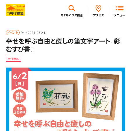
閉じる
モデルハウス
検索
アクセス
メニュー
ホーム
イベント
Date
2024.05.24
幸せを呼ぶ自由と癒しの筆文字アート『彩
むすび書』
はじめてガイド
参加無料
モデルハウス一覧
イベント・セミナー・キャンペーン一覧
新着情報一覧