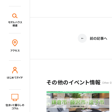
新着情報一覧
施設・サービス
モデルハウス
検索
Close
アクセス
前の記事へ
住宅展示場とは?
住まいと暮らしのコラム
アクセス
住宅展示場出展に関するご案内
はじめてガイド
その他のイベント情報
tvkハウジングプラザ横浜について
Other E
住所
〒220-0024
神奈川県横浜市西区西平沼町6-1
電話
0120-1849-29
住まいと暮らしの
コラム