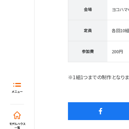
会場
ヨコハマ
定員
各回10
参加費
200円
ホーム
※1組1つまでの制作となりま
はじめてガイド
住宅展示場と
メニュー
モデルハウス一覧
イベント・セミナー・キャンペーン
モデルハウス
一覧