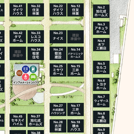
ハウスメーカーの登録数
House Maker
31
55
社
棟
報を見る