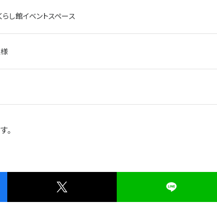
くらし館イベントスペース
組様
す。
は?
プラザ横浜について
一覧