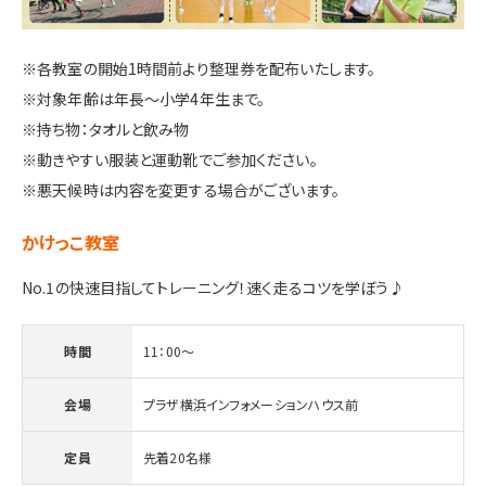
施設・サービス
※各教室の開始1時間前より整理券を配布いたします。
※対象年齢は年長～小学4年生まで。
アクセス
※持ち物：タオルと飲み物
※動きやすい服装と運動靴でご参加ください。
※悪天候時は内容を変更する場合がございます。
住まいと暮らしのコラム
かけっこ教室
住宅展示場出展に関するご案内
No.1の快速目指してトレーニング！速く走るコツを学ぼう♪
時間
11：00～
ハウスメーカーの登録数
House Maker
会場
プラザ横浜インフォメーションハウス前
31
55
社
棟
定員
先着20名様
モデルハウス一覧へ