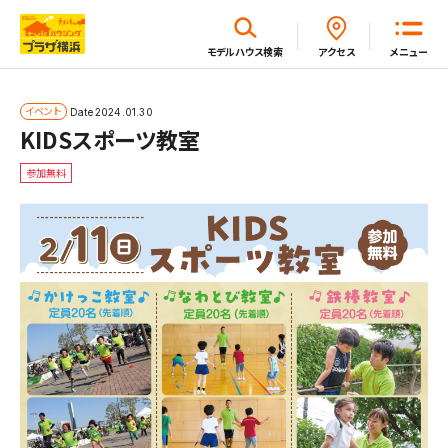
閉じる
モデルハウス
検索
アクセス
メニュー
ホーム
イベント
Date
2024.01.30
KIDSスポーツ教室
参加無料
はじめてガイド
モデルハウス一覧
イベント・セミナー・キャンペーン一覧
新着情報一覧