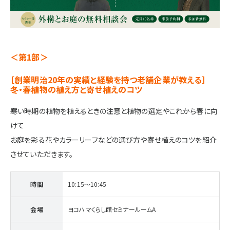
施設・サービス
アクセス
＜第1部＞
［創業明治20年の実績と経験を持つ老舗企業が教える］
冬・春植物の植え方と寄せ植えのコツ
住まいと暮らしのコラム
寒い時期の植物を植えるときの注意と植物の選定やこれから春に向
けて
住宅展示場出展に関するご案内
お庭を彩る花やカラーリーフなどの選び方や寄せ植えのコツを紹介
させていただきます。
ハウスメーカーの登録数
時間
10:15～10:45
House Maker
31
55
社
棟
会場
ヨコハマくらし館セミナールームA
モデルハウス一覧へ