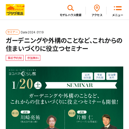
閉じる
モデルハウス
検索
アクセス
メニュー
ホーム
セミナー
Date
2024.01.19
ガーデニングや外構のことなど、これからの
住まいづくりに役立つセミナー
はじめてガイド
事前予約制
参加無料
モデルハウス一覧
イベント・セミナー・キャンペーン一覧
新着情報一覧