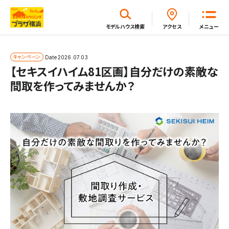
閉じる
モデルハウス
検索
アクセス
メニュー
ホーム
キャンペーン
Date
2026.07.03
【セキスイハイム81区画】自分だけの素敵な
間取を作ってみませんか？
はじめてガイド
モデルハウス一覧
イベント・セミナー・キャンペーン一覧
新着情報一覧