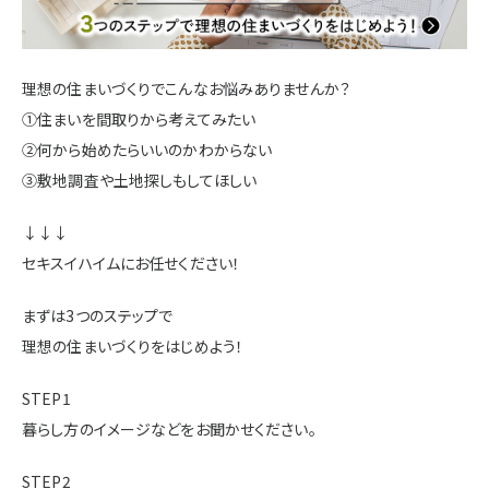
施設・サービス
理想の住まいづくりでこんなお悩みありませんか？
アクセス
①住まいを間取りから考えてみたい
②何から始めたらいいのかわからない
③敷地調査や土地探しもしてほしい
住まいと暮らしのコラム
↓↓↓
セキスイハイムにお任せください！
住宅展示場出展に関するご案内
まずは3つのステップで
理想の住まいづくりをはじめよう！
ハウスメーカーの登録数
STEP1
House Maker
31
55
暮らし方のイメージなどをお聞かせください。
社
棟
STEP2
モデルハウス一覧へ