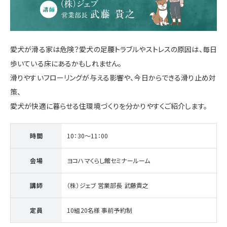
施設・サービス
愛犬が滑る家は危険？愛犬の足腰トラブルやストレスの原因は、毎日
アクセス
歩いている床にあるかもしれません。
滑りやすいフローリングが与える影響や、今日からできる滑り止め対
住まいと暮らしのコラム
策、
愛犬が快適に暮らせる住環境づくりを分かりやすくご紹介します。
住宅展示場出展に関するご案内
時間
10：30～11：00
会場
ヨコハマくらし館セミナールーム
ハウスメーカーの登録数
講師
（株）ジェブ 営業部長 武藤貴之
House Maker
31
55
社
棟
定員
10組20名様 事前予約制
モデルハウス一覧へ