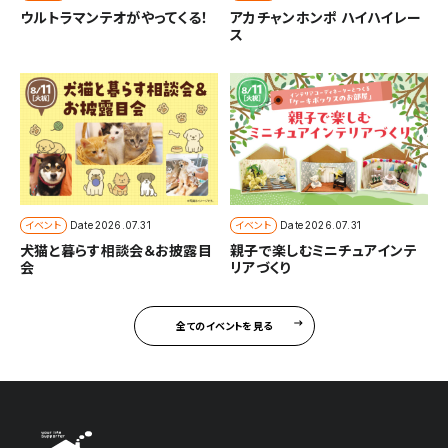
ウルトラマンテオがやってくる！
アカチャンホンポ ハイハイレー
ス
イベント
イベント
Date
2026.07.31
Date
2026.07.31
犬猫と暮らす相談会＆お披露目
親子で楽しむミニチュアインテ
会
リアづくり
全てのイベントを見る