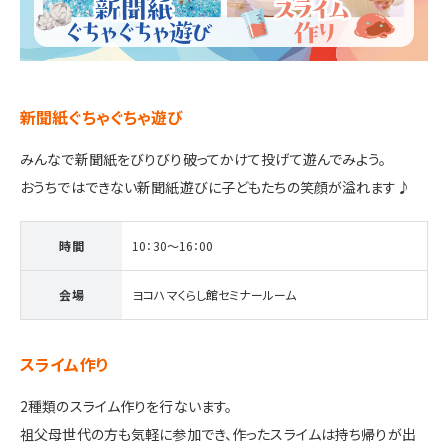
施設・サービス
アクセス
新聞紙ぐちゃぐちゃ遊び
みんなで新聞紙をびりびり破ってかけて投げて遊んでみよう。
住まいと暮らしのコラム
おうちではできない新聞紙遊びに子どもたちの笑顔が溢れます♪
時間
10：30～16：00
住宅展示場出展に関するご案内
会場
ヨコハマくらし館セミナールーム
ハウスメーカーの登録数
スライム作り
House Maker
31
55
社
棟
2種類のスライム作りを行ないます。
祖父母世代の方も気軽に参加でき、作ったスライムは持ち帰りが出
モデルハウス一覧へ