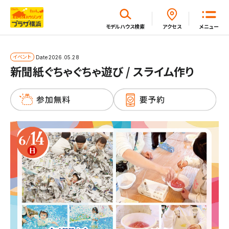
閉じる
モデルハウス
検索
アクセス
メニュー
ホーム
イベント
Date
2026.05.28
新聞紙ぐちゃぐちゃ遊び / スライム作り
はじめてガイド
モデルハウス一覧
イベント・セミナー・キャンペーン一覧
新着情報一覧