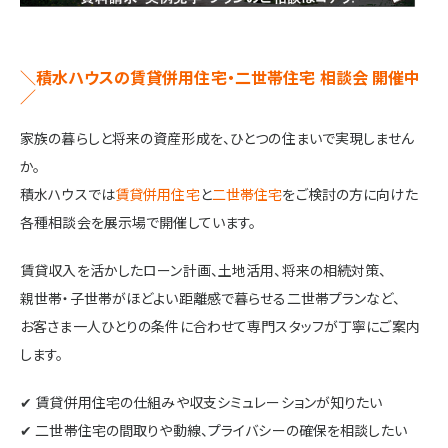
施設・サービス
＼積水ハウスの賃貸併用住宅・二世帯住宅 相談会 開催中
／
アクセス
家族の暮らしと将来の資産形成を、ひとつの住まいで実現しません
か。
住まいと暮らしのコラム
積水ハウスでは
賃貸併用住宅
と
二世帯住宅
をご検討の方に向けた
各種相談会を展示場で開催しています。
住宅展示場出展に関するご案内
賃貸収入を活かしたローン計画、土地活用、将来の相続対策、
親世帯・子世帯がほどよい距離感で暮らせる二世帯プランなど、
お客さま一人ひとりの条件に合わせて専門スタッフが丁寧にご案内
ハウスメーカーの登録数
します。
House Maker
31
55
社
棟
✔ 賃貸併用住宅の仕組みや収支シミュレーションが知りたい
✔ 二世帯住宅の間取りや動線、プライバシーの確保を相談したい
モデルハウス一覧へ