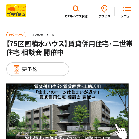
閉じる
モデルハウス
検索
アクセス
メニュー
ホーム
キャンペーン
Date
2026.03.06
【75区画積水ハウス】賃貸併用住宅・二世帯
住宅 相談会 開催中
はじめてガイド
モデルハウス一覧
イベント・セミナー・キャンペーン一覧
新着情報一覧