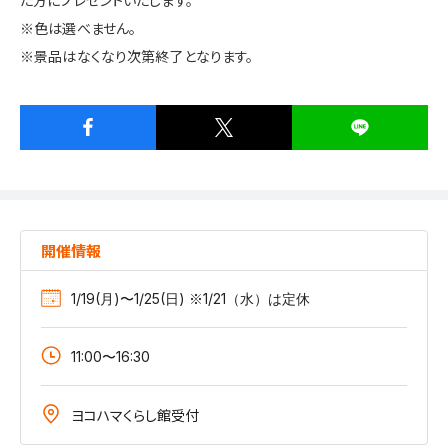
た方にプレゼントいたします。
※色は選べません。
※景品はなくなり次第終了となります。
開催情報
1/19(月)〜1/25(日) ※1/21（水）は定休
11:00〜16:30
ヨコハマくらし館受付