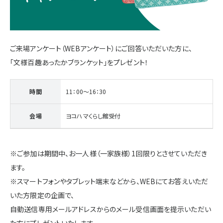
施設・サービス
ご来場アンケート（WEBアンケート）にご回答いただいた方に、
アクセス
「文様百趣あったかブランケット」をプレゼント！
住まいと暮らしのコラム
時間
11：00～16：30
会場
ヨコハマくらし館受付
住宅展示場出展に関するご案内
※ご参加は期間中、お一人様（一家族様）1回限りとさせていただき
ます。
ハウスメーカーの登録数
※スマートフォンやタブレット端末などから、WEBにてお答えいただ
House Maker
31
55
いた方限定の企画で、
社
棟
自動送信専用メールアドレスからのメール受信画面を提示いただい
モデルハウス一覧へ