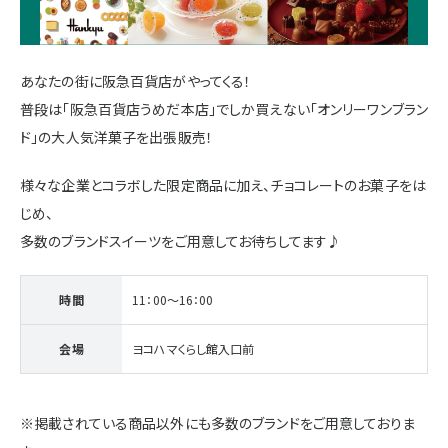
施設・サービス
あなたの街に阪急百貨店がやってくる！
アクセス
普段は「阪急百貨店うめだ本店」でしか買えない「オンリーワンブラン
ド」の大人気洋菓子を出張販売！
住まいと暮らしのコラム
様々な企業とコラボした限定商品に加え、チョコレートのお菓子をは
じめ、
多数のブランドスイーツをご用意してお待ちしてます♪
住宅展示場出展に関するご案内
時間
11：00～16：00
会場
ヨコハマくらし館入口前
ハウスメーカーの登録数
House Maker
31
55
社
棟
※掲載されている商品以外にも多数のブランドをご用意しておりま
モデルハウス一覧へ