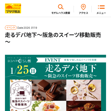
閉じる
モデルハウス
検索
アクセス
メニュー
ホーム
イベント
Date
2026.01.19
走るデパ地下～阪急のスイーツ移動販売
～
はじめてガイド
モデルハウス一覧
イベント・セミナー・キャンペーン一覧
新着情報一覧