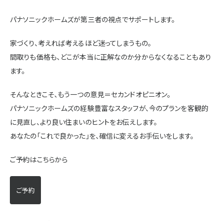
施設・サービス
パナソニックホームズが第三者の視点でサポートします。
家づくり、考えれば考えるほど迷ってしまうもの。
アクセス
間取りも価格も、どこが本当に正解なのか分からなくなることもあり
ます。
住まいと暮らしのコラム
そんなときこそ、もう一つの意見＝セカンドオピニオン。
パナソニックホームズの経験豊富なスタッフが、今のプランを客観的
に見直し、より良い住まいのヒントをお伝えします。
住宅展示場出展に関するご案内
あなたの「これで良かった」を、確信に変えるお手伝いをします。
ご予約はこちらから
ハウスメーカーの登録数
House Maker
ご予約
31
55
社
棟
モデルハウス一覧へ