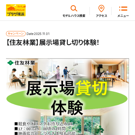
閉じる
モデルハウス
検索
アクセス
メニュー
ホーム
キャンペーン
Date
2025.11.01
【住友林業】展示場貸し切り体験！
はじめてガイド
モデルハウス一覧
イベント・セミナー・キャンペーン一覧
新着情報一覧