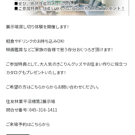
施設・サービス
展示場貸し切り体験を開催します！
アクセス
軽食やドリンクのお持ち込みOK！
映画鑑賞などご家族の皆様で思う存分おくつろぎ頂けます！
住まいと暮らしのコラム
ご参加特典として、大人気のきこりんグッズやお住まい作りに役立つ
カタログもプレゼントいたします！
住宅展示場出展に関するご案内
ご希望の方はこちらからからお問い合わせください。
住友林業平沼橋第2展示場
ハウスメーカーの登録数
問合せ番号：045-316-1411
House Maker
31
55
社
棟
ご来場予約はこちらから
モデルハウス一覧へ