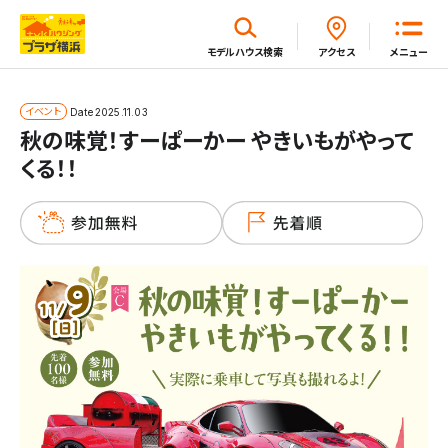
閉じる
モデルハウス
検索
アクセス
メニュー
ホーム
イベント
Date
2025.11.03
秋の味覚！すーぱーかー やきいもがやって
くる！！
はじめてガイド
モデルハウス一覧
イベント・セミナー・キャンペーン一覧
新着情報一覧