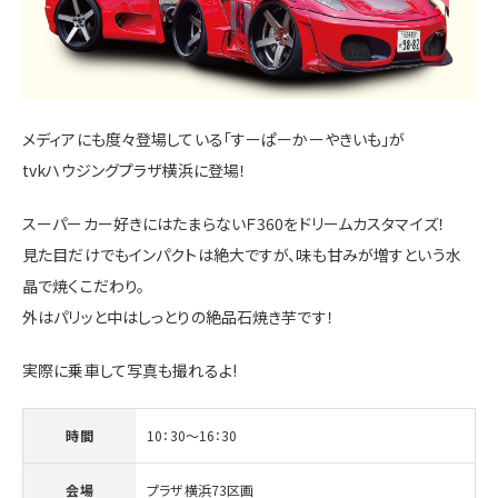
施設・サービス
アクセス
メディアにも度々登場している「すーぱーかーやきいも」が
tvkハウジングプラザ横浜に登場！
住まいと暮らしのコラム
スーパーカー好きにはたまらないＦ360をドリームカスタマイズ！
見た目だけでもインパクトは絶大ですが、味も甘みが増すという水
住宅展示場出展に関するご案内
晶で焼くこだわり。
外はパリッと中はしっとりの絶品石焼き芋です！
実際に乗車して写真も撮れるよ!
ハウスメーカーの登録数
House Maker
31
55
時間
10：30～16：30
社
棟
会場
プラザ横浜73区画
モデルハウス一覧へ