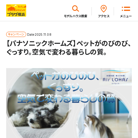
閉じる
モデルハウス
検索
アクセス
メニュー
ホーム
キャンペーン
Date
2025.11.08
【パナソニックホームズ】ペットがのびのび、
ぐっすり。空気で変わる暮らしの質。
はじめてガイド
モデルハウス一覧
イベント・セミナー・キャンペーン一覧
新着情報一覧