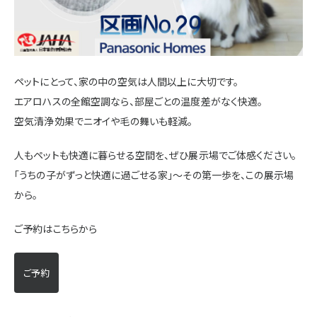
施設・サービス
アクセス
ペットにとって、家の中の空気は人間以上に大切です。
エアロハスの全館空調なら、部屋ごとの温度差がなく快適。
空気清浄効果でニオイや毛の舞いも軽減。
住まいと暮らしのコラム
人もペットも快適に暮らせる空間を、ぜひ展示場でご体感ください。
「うちの子がずっと快適に過ごせる家」～その第一歩を、この展示場
住宅展示場出展に関するご案内
から。
ご予約はこちらから
ハウスメーカーの登録数
House Maker
ご予約
31
55
社
棟
モデルハウス一覧へ