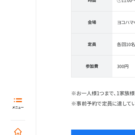
①11:00
会場
ヨコハマ
定員
各回10
参加費
300円
ホーム
※お一人様1つまで、1家族様
※事前予約で定員に達して
はじめてガイド
住宅展示場と
メニュー
モデルハウス一覧