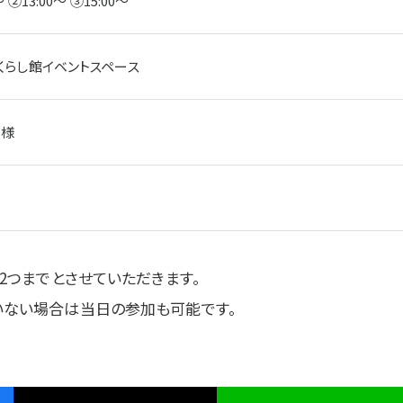
～ ②13:00～ ③15:00～
くらし館イベントスペース
名様
2つまでとさせていただきます。
いない場合は当日の参加も可能です。
は?
プラザ横浜について