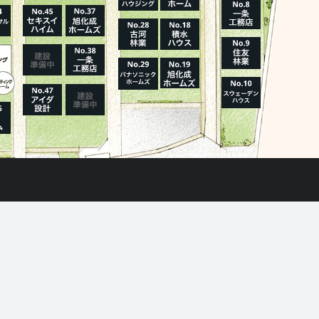
House Maker
31
55
社
棟
報を見る
モデルハウス一覧へ
施設・サービス
プラザ横浜について
アクセス