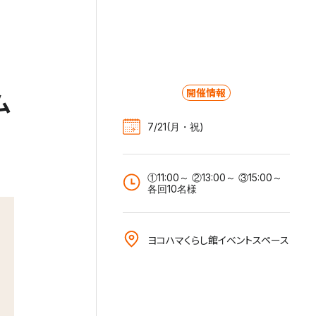
開催情報
ム
7/21(月・祝)
①11:00～ ②13:00～ ③15:00～
各回10名様
ヨコハマくらし館イベントスペース