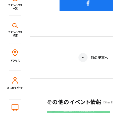
イベント・セミナー・キャンペーン
モデルハウス
一覧
新着情報一覧
施設・サービス
モデルハウス
検索
Close
アクセス
住宅展示場とは?
住まいと暮らしのコラム
前の記事へ
アクセス
住宅展示場出展に関するご案内
はじめてガイド
tvkハウジングプラザ横浜について
住所
〒220-0024
その他のイベント情報
神奈川県横浜市西区西平沼町6-1
Other E
電話
0120-1849-29