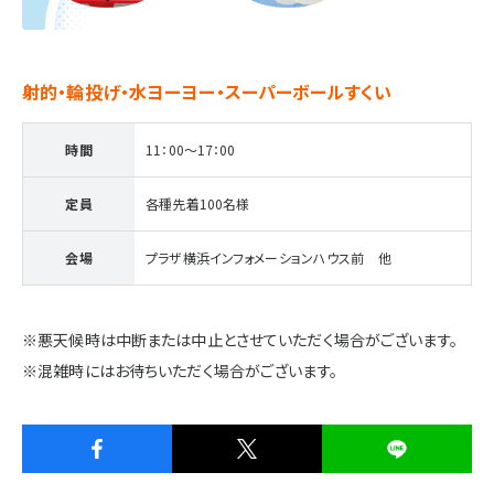
施設・サービス
射的・輪投げ・水ヨーヨー・スーパーボールすくい
アクセス
時間
11：00～17：00
住まいと暮らしのコラム
定員
各種先着100名様
会場
プラザ横浜インフォメーションハウス前 他
住宅展示場出展に関するご案内
※悪天候時は中断または中止とさせていただく場合がございます。
※混雑時にはお待ちいただく場合がございます。
ハウスメーカーの登録数
House Maker
31
55
社
棟
モデルハウス一覧へ