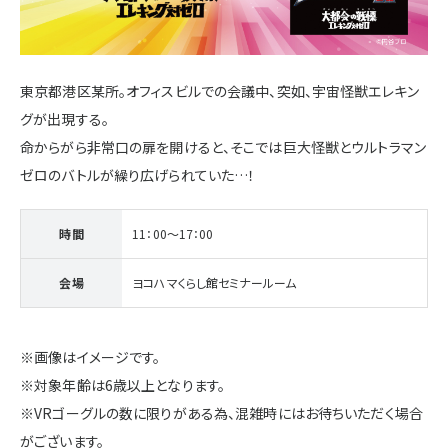
施設・サービス
東京都港区某所。オフィスビルでの会議中、突如、宇宙怪獣エレキン
アクセス
グが出現する。
命からがら非常口の扉を開けると、そこでは巨大怪獣とウルトラマン
ゼロのバトルが繰り広げられていた…！
住まいと暮らしのコラム
時間
11：00～17：00
住宅展示場出展に関するご案内
会場
ヨコハマくらし館セミナールーム
ハウスメーカーの登録数
※画像はイメージです。
House Maker
※対象年齢は6歳以上となります。
31
55
社
棟
※VRゴーグルの数に限りがある為、混雑時にはお待ちいただく場合
がございます。
モデルハウス一覧へ