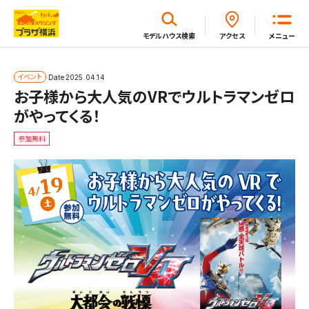
閉じる
モデルハウス
検索
アクセス
メニュー
ホーム
イベント
Date
2025.04.14
お子様から大人気のVRでウルトラマンゼロ
がやってくる！
はじめてガイド
参加無料
モデルハウス一覧
イベント・セミナー・キャンペーン一覧
新着情報一覧