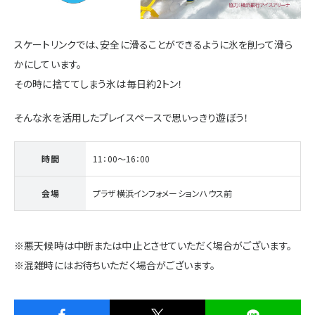
施設・サービス
スケートリンクでは、安全に滑ることができるように氷を削って滑ら
かにしています。
アクセス
その時に捨ててしまう氷は毎日約2トン！
そんな氷を活用したプレイスペースで思いっきり遊ぼう！
住まいと暮らしのコラム
時間
11：00～16：00
住宅展示場出展に関するご案内
会場
プラザ横浜インフォメーションハウス前
※悪天候時は中断または中止とさせていただく場合がございます。
ハウスメーカーの登録数
House Maker
※混雑時にはお待ちいただく場合がございます。
31
55
社
棟
モデルハウス一覧へ