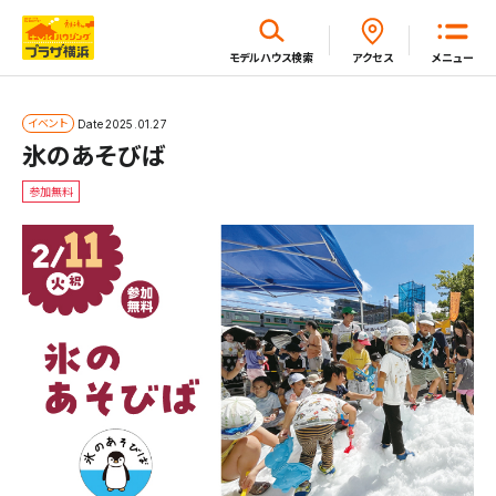
閉じる
モデルハウス
検索
アクセス
メニュー
ホーム
イベント
Date
2025.01.27
氷のあそびば
参加無料
はじめてガイド
モデルハウス一覧
イベント・セミナー・キャンペーン一覧
新着情報一覧