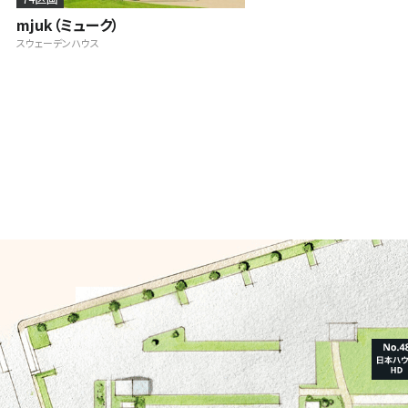
mjuk（ミューク）
スウェーデンハウス
は?
プラザ横浜について