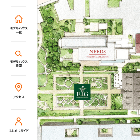
モデルハウス一覧
イベント・セミナー・キャンペーン
モデルハウス
一覧
新着情報一覧
施設・サービス
モデルハウス
検索
Close
アクセス
住宅展示場とは?
住まいと暮らしのコラム
アクセス
住宅展示場出展に関するご案内
はじめてガイド
tvkハウジングプラザ横浜について