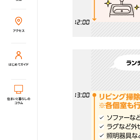
Close
アクセス
住宅展示場とは?
住まいと暮らしのコラム
アクセス
住宅展示場出展に関するご案内
はじめてガイド
tvkハウジングプラザ横浜について
住所
〒220-0024
神奈川県横浜市西区西平沼町6-1
電話
0120-1849-29
住まいと暮らしの
コラム