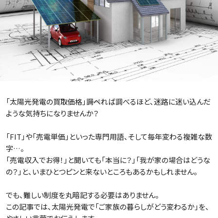
施設・サービス
アクセス
住まいと暮らしのコラム
「太陽光発電の買取価格」――調べれば調べるほど、迷路に迷い込んだ
ような気持ちになりませんか？
住宅展示場出展に関するご案内
「FIT」や「売電単価」といった専門用語、そして毎年変わる複雑な数
字…。
「売電収入でお得！」と聞いても「本当に？」「我が家の場合はどうな
ハウスメーカーの登録数
の？」と、いまひとつピンと来ないところもあるかもしれません。
House Maker
31
55
社
棟
でも、難しい制度を丸暗記する必要はありません。
この記事では、太陽光発電で「ご家族の暮らしがどう変わるか」を、
モデルハウス一覧へ