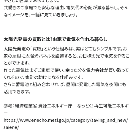
やさしい言葉でお伝えします。
共働きのご家庭でも安心な理由、電気代の心配が減る暮らし。そん
なイメージを、一緒に見ていきましょう。
太陽光発電の買取とは?お家で電気を作れる暮らし
太陽光発電の「買取」という仕組みは、実はとてもシンプルです。お
家の屋根に太陽光パネルを設置すると、お日様の光で電気を作るこ
とができます。
作った電気はまずご家庭で使い、余った分を電力会社が買い取って
くれるので、家計の助けになる仕組みです。
さらに蓄電池と組み合わせれば、昼間に発電した電気を夜間にも
活用できます。
参考：経済産業省 資源エネルギー庁 なっとく！再生可能エネルギ
ー
https://www.enecho.meti.go.jp/category/saving_and_new/
saiene/