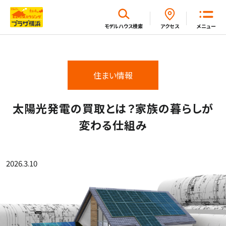
閉じる
モデルハウス
検索
アクセス
メニュー
ホーム
住まい情報
はじめてガイド
太陽光発電の買取とは？家族の暮らしが
変わる仕組み
モデルハウス一覧
2026.3.10
イベント・セミナー・キャンペーン一覧
新着情報一覧