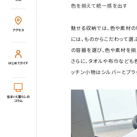
色を揃えて統一感を出す
Close
アクセス
住宅展示場とは?
住まいと暮らしのコラム
魅せる収納では、色や素材の
アクセス
には、ものからこだわって選
住宅展示場出展に関するご案内
の容器を選び、色や素材を揃
さらに、タオルや布巾なども
はじめてガイド
tvkハウジングプラザ横浜について
ッチン小物はシルバーとブラ
住所
〒220-0024
神奈川県横浜市西区西平沼町6-1
電話
0120-1849-29
住まいと暮らしの
コラム