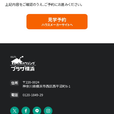
上記内容をご確認のうえ、ご予約にお進みください。
施設・サービス
見学予約
ハウスメーカーサイトへ
アクセス
住まいと暮らしのコラム
住宅展示場出展に関するご案内
〒220-0024
住所
神奈川県横浜市西区西平沼町6-1
ハウスメーカーの登録数
House Maker
電話
0120-1849-29
31
55
社
棟
モデルハウス一覧へ