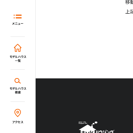
移
ホーム
上
はじめてガイド
住宅展示場と
メニュー
モデルハウス一覧
イベント・セミナー・キャンペーン
モデルハウス
一覧
新着情報一覧
施設・サービス
モデルハウス
検索
Close
アクセス
住宅展示場とは?
住まいと暮らしのコラム
アクセス