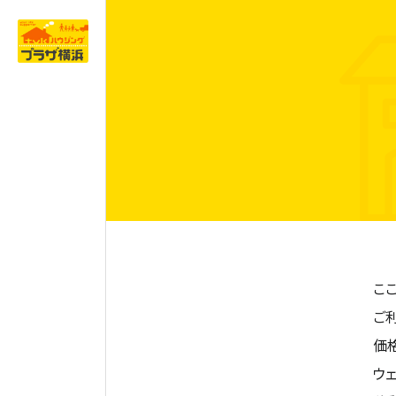
こ
ご
価
ウ