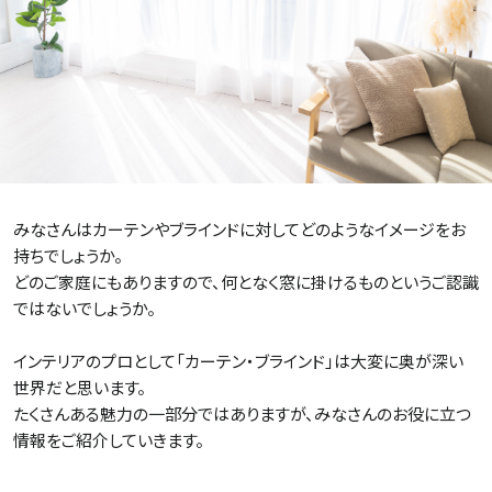
施設・サービス
アクセス
住まいと暮らしのコラム
みなさんはカーテンやブラインドに対してどのようなイメージをお
持ちでしょうか。
住宅展示場出展に関するご案内
どのご家庭にもありますので、何となく窓に掛けるものというご認識
ではないでしょうか。
インテリアのプロとして「カーテン・ブラインド」は大変に奥が深い
ハウスメーカーの登録数
世界だと思います。
House Maker
たくさんある魅力の一部分ではありますが、みなさんのお役に立つ
31
55
社
棟
情報をご紹介していきます。
モデルハウス一覧へ