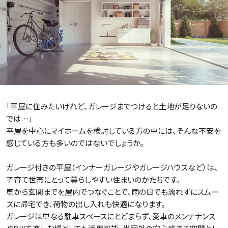
施設・サービス
アクセス
住まいと暮らしのコラム
「平屋に住みたいけれど、ガレージまでつけると土地が足りないの
では…」
住宅展示場出展に関するご案内
平屋を中心にマイホームを検討している方の中には、そんな不安を
感じている方も多いのではないでしょうか。
ガレージ付きの平屋（インナーガレージやガレージハウスなど）は、
ハウスメーカーの登録数
子育て世帯にとって暮らしやすい住まいのかたちです。
House Maker
車から玄関までを屋内でつなぐことで、雨の日でも濡れずにスムー
31
55
社
棟
ズに帰宅でき、荷物の出し入れも快適になります。
ガレージは単なる駐車スペースにとどまらず、愛車のメンテナンス
モデルハウス一覧へ