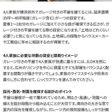
4人家族が横浜郊外でガレージ付きの平屋を建てるには、延床面積
35坪〜45坪程度（ガレージ含む）が一つの目安です。
愛車1〜2台分のガレージに加えて小さな庭が確保できる広さが、ガ
レージ付きの平屋を建てる際の目安になります。「土地はどれくらい
必要？」と気になっている方は、土地探しの段階からハウスメーカー
や工務店に早めに相談するのが得策です。
4人家族に必要な坪数の目安と間取りイメージ
ガレージ付きの平屋で4人家族が快適に暮らすには、3LDKを例に
すると、広めのリビングを中心に寝室と子ども部屋をバランスよく配
置する間取りが描きやすいでしょう。家族のライフスタイルや将来の
暮らし方に合わせて、じっくりプランを選んでみてください。
採光・換気・耐震を確保する設計のポイント
平屋は屋根が一枚で覆われているため、明るさ・風通し・地震への
備えを設計段階から組み込むことが大切です。南向きの大きな窓で
室内の採光を確保しながら、ガレージ内の換気設備もしっかり計画